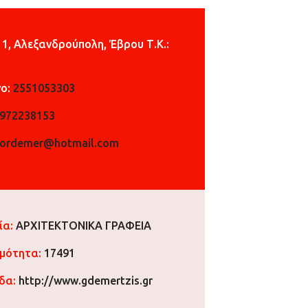
11, Αλεξανδρούπολη,
Έβρου
Τ.Κ.:
ο:
2551053303
972238153
iordemer@hotmail.com
ία:
ΑΡΧΙΤΕΚΤΟΝΙΚΑ ΓΡΑΦΕΙΑ
ιμότητα:
17491
ίδα:
http://www.gdemertzis.gr