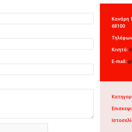
Κανάρη 
68100
Τηλέφων
Κινητό:
6
E-mail:
g
Κατηγορ
Επισκεψ
Ιστοσελ